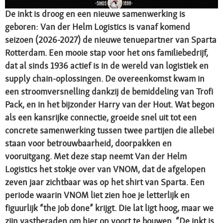
De inkt is droog en een nieuwe samenwerking is
geboren: Van der Helm Logistics is vanaf komend
seizoen (2026-2027) de nieuwe tenuepartner van Sparta
Rotterdam. Een mooie stap voor het ons familiebedrijf,
dat al sinds 1936 actief is in de wereld van logistiek en
supply chain-oplossingen. De overeenkomst kwam in
een stroomversnelling dankzij de bemiddeling van Trofi
Pack, en in het bijzonder Harry van der Hout. Wat begon
als een kansrijke connectie, groeide snel uit tot een
concrete samenwerking tussen twee partijen die allebei
staan voor betrouwbaarheid, doorpakken en
vooruitgang. Met deze stap neemt Van der Helm
Logistics het stokje over van VNOM, dat de afgelopen
zeven jaar zichtbaar was op het shirt van Sparta. Een
periode waarin VNOM liet zien hoe je letterlijk en
figuurlijk “the job done” krijgt. Die lat ligt hoog, maar we
zijn vastberaden om hier op voort te bouwen. “De inkt is