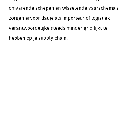
omvarende schepen en wisselende vaarschema’s
zorgen ervoor dat je als importeur of logistiek
verantwoordelijke steeds minder grip lijkt te
hebben op je supply chain.
Toch is er wel degelijk iets aan te doen. In deze blog
leggen we uit waarom zeevracht zo grillig is
geworden en hoe je daar toch slim op kunt
anticiperen.
Onvoorspelbaarheid is het
nieuwe normaal
Waar je vroeger redelijk kon vertrouwen op de