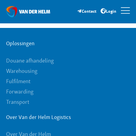
Voor de voedingsmiddelen- en voederindustrie zijn
strenge voedselveiligheidsnormen cruciaal, en het
Contact
Login
naleven van deze normen is een grote uitdaging.
Oplossingen
Douane afhandeling
Warehousing
Fulfilment
Forwarding
Transport
Over Van der Helm Logistics
Over Van der Helm